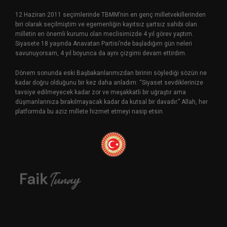
12 Haziran 2011 seçimlerinde TBMM’nin en genç milletvekillerinden
biri olarak seçilmiştim ve egemenliğin kayıtsız şartsız sahibi olan
milletin en önemli kurumu olan meclisimizde 4 yıl görev yaptım.
Siyasete 18 yaşında Anavatan Partisi’nde başladığım gün neleri
savunuyorsam, 4 yıl boyunca da aynı çizgimi devam ettirdim.
Dönem sonunda eski Başbakanlarımızdan birinin söylediği sözün ne
kadar doğru olduğunu bir kez daha anladım: “Siyaset sevdiklerinize
tavsiye edilmeyecek kadar zor ve meşakkatli bir uğraştır ama
düşmanlarınıza bırakılmayacak kadar da kutsal bir davadır.” Allah, her
platformda bu aziz millete hizmet etmeyi nasip etsin.