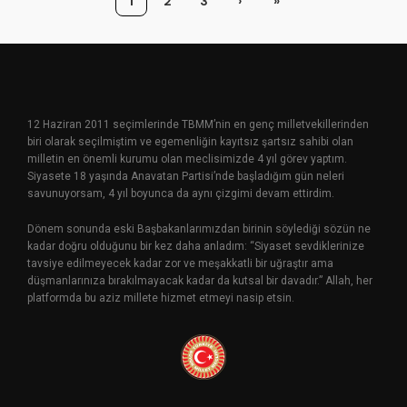
1
2
3
›
»
12 Haziran 2011 seçimlerinde TBMM’nin en genç milletvekillerinden
biri olarak seçilmiştim ve egemenliğin kayıtsız şartsız sahibi olan
milletin en önemli kurumu olan meclisimizde 4 yıl görev yaptım.
Siyasete 18 yaşında Anavatan Partisi’nde başladığım gün neleri
savunuyorsam, 4 yıl boyunca da aynı çizgimi devam ettirdim.
Dönem sonunda eski Başbakanlarımızdan birinin söylediği sözün ne
kadar doğru olduğunu bir kez daha anladım: “Siyaset sevdiklerinize
tavsiye edilmeyecek kadar zor ve meşakkatli bir uğraştır ama
düşmanlarınıza bırakılmayacak kadar da kutsal bir davadır.” Allah, her
platformda bu aziz millete hizmet etmeyi nasip etsin.