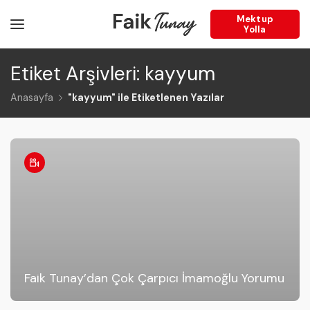
Mektup
Yolla
Etiket Arşivleri: kayyum
Anasayfa
"kayyum" ile Etiketlenen Yazılar
Faik Tunay’dan Çok Çarpıcı İmamoğlu Yorumu