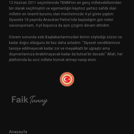
12 Haziran 2011 seçimlerinde TBMM’nin en genç milletvekillerinden
biri olarak seçilmiştim ve egemenliğin kayıtsız şartsız sahibi olan
milletin en önemli kurumu olan meclisimizde 4 yıl görev yaptım.
Siyasete 18 yaşında Anavatan Partisi’nde başladığım gün neleri
savunuyorsam, 4 yıl boyunca da aynı çizgimi devam ettirdim.
Dönem sonunda eski Başbakanlarımızdan birinin söylediği sözün ne
kadar doğru olduğunu bir kez daha anladım: “Siyaset sevdiklerinize
tavsiye edilmeyecek kadar zor ve meşakkatli bir uğraştır ama
düşmanlarınıza bırakılmayacak kadar da kutsal bir davadır.” Allah, her
platformda bu aziz millete hizmet etmeyi nasip etsin.
Anasayfa