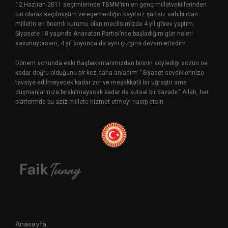
12 Haziran 2011 seçimlerinde TBMM’nin en genç milletvekillerinden
biri olarak seçilmiştim ve egemenliğin kayıtsız şartsız sahibi olan
milletin en önemli kurumu olan meclisimizde 4 yıl görev yaptım.
Siyasete 18 yaşında Anavatan Partisi’nde başladığım gün neleri
savunuyorsam, 4 yıl boyunca da aynı çizgimi devam ettirdim.
Dönem sonunda eski Başbakanlarımızdan birinin söylediği sözün ne
kadar doğru olduğunu bir kez daha anladım: “Siyaset sevdiklerinize
tavsiye edilmeyecek kadar zor ve meşakkatli bir uğraştır ama
düşmanlarınıza bırakılmayacak kadar da kutsal bir davadır.” Allah, her
platformda bu aziz millete hizmet etmeyi nasip etsin.
Anasayfa