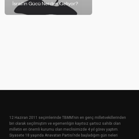
İsrail’in Gücü Nerden Geliyor?
12 Haziran 2011 seçimlerinde TBMM’nin en genç milletvekillerinden
biri olarak seçilmiştim ve egemenliğin kayıtsız şartsız sahibi olan
milletin en önemli kurumu olan meclisimizde 4 yıl görev yaptım.
Siyasete 18 yaşında Anavatan Partisi’nde başladığım gün neleri